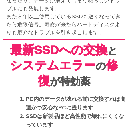
なったり、データが消えてしまう恐ろしいトラ
ブルにも発展します。
また３年以上使用しているSSDも遅くなってき
たら危険信号。寿命が来たらハードディスクよ
りも厄介なトラブルを引き起こします。
最新SSDへの交換
と
システムエラー
修
の
復
が特効薬
PC内のデータが壊れる前に交換すれば高
速かつ安心なPCに甦ります
SSDは新製品ほど高性能で壊れにくくな
っています