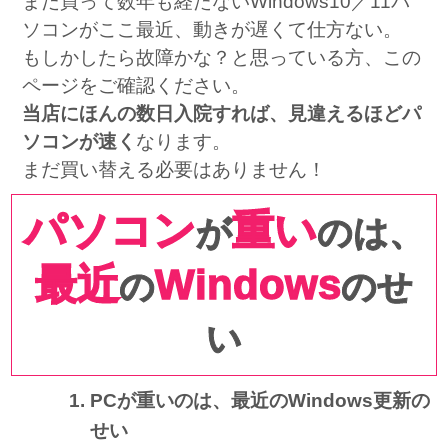
まだ買って数年も経たないWindows10／11パ
ソコンがここ最近、動きが遅くて仕方ない。
もしかしたら故障かな？と思っている方、この
ページをご確認ください。
当店にほんの数日入院すれば、見違えるほどパ
ソコンが速く
なります。
まだ買い替える必要はありません！
パソコン
重い
が
のは、
最近
Windows
の
のせ
い
PCが重いのは、最近のWindows更新の
せい