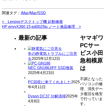
関連タグ：
iMac
/
Mac
/
SSD
投
< Lenovoデスクトップ機 起動修復
HP envyX360 15-ed0025tu ノート液晶修理 >
稿
最新の記事
ヤマギワ
ナ
PCサー
ビ
ビス小田
ゲ
冬の静電気トラブルにご注意
を
2025年12月12日
急相模原
ー
は
シ
NEC GN186J/FF SSD換装
2025年4月23日
ョ
不調となった
PC回収に来てくれました
2025
ン
パソコンの修
年4月11日
理、消失デー
タ復旧を格安
Dyson DC37 分解清掃
2025年
で行っていま
4月8日
す。