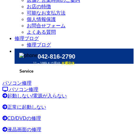
店舗と営業時間のご案内
お店の特徴
可能なお支払方法
個人情報保護
お問合せフォーム
よくある質問
修理ブログ
修理ブログ
042-816-2790
11～18時まで受付
木曜定休
Service
パソコン修理
パソコン修理
起動しない/電源が入らない
正常に起動しない
CD/DVDの修理
液晶画面の修理