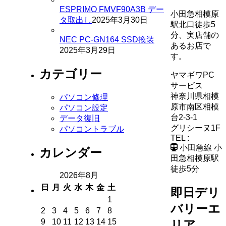
ESPRIMO FMVF90A3B デー
小田急相模原
タ取出し
2025年3月30日
駅北口徒歩5
分、実店舗の
NEC PC-GN164 SSD換装
あるお店で
2025年3月29日
す。
カテゴリー
ヤマギワPC
サービス
神奈川県相模
パソコン修理
原市南区相模
パソコン設定
台2-3-1
データ復旧
グリシーヌ1F
パソコントラブル
TEL :
小田急線 小
カレンダー
田急相模原駅
徒歩5分
2026年8月
日
月
火
水
木
金
土
即日デリ
1
バリーエ
2
3
4
5
6
7
8
9
10
11
12
13
14
15
リア