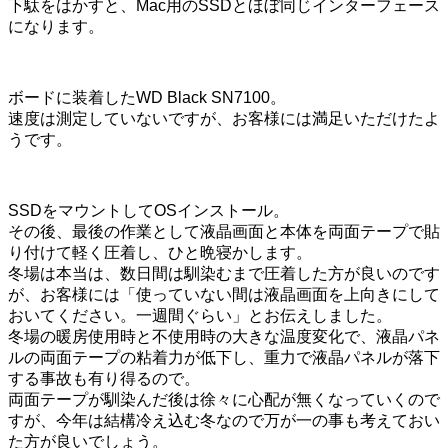
下駄をはかすと、Mac用のSSDとほぼ同じインターフェース
になります。
ボードに装着したWD Black SN7100。
速度は測定していないですが、お客様には満足いただけたよ
うです。
SSDをマウントしてOSインストール。
その後、最後の作業として液晶画面と本体を両面テープで貼
り付けて軽く圧着し、ひと晩寝かします。
冬場は本当は、数日間は馴染むまで圧着した方が良いのです
が、お客様には「使っていない間は液晶画面を上向きにして
おいてください。一週間ぐらい」とお伝えしました。
冬場の暖房使用時と不使用時の大きな温度変化で、液晶パネ
ルの両面テープの粘着力が低下し、重力で液晶パネルが落下
する事故も有り得るので。
両面テープが馴染んだ後は徐々に心配が無くなっていくので
すが、今年は結構冷え込む冬なので万が一の事も考えておい
た方が良いでしょう。