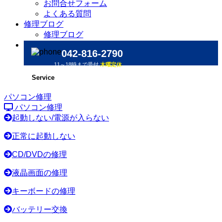
お問合せフォーム
よくある質問
修理ブログ
修理ブログ
042-816-2790
11～18時まで受付
木曜定休
Service
パソコン修理
パソコン修理
起動しない/電源が入らない
正常に起動しない
CD/DVDの修理
液晶画面の修理
キーボードの修理
バッテリー交換