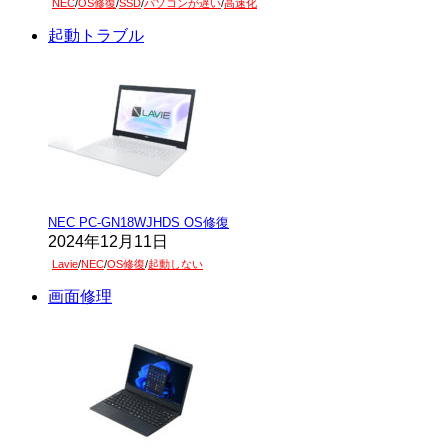
NEC
/
OS修復
/
SSD
/
パソコンが遅い
/
高速化
起動トラブル
NEC PC-GN18WJHDS OS修復
2024年12月11日
Lavie
/
NEC
/
OS修復
/
起動しない
画面修理