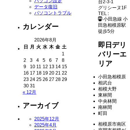
パソコン設定
台2-3-1
データ復旧
グリシーヌ1F
パソコントラブル
TEL :
小田急線 小
カレンダー
田急相模原駅
徒歩5分
2026年8月
即日デリ
日
月
火
水
木
金
土
バリーエ
1
2
3
4
5
6
7
8
リア
9
10
11
12
13
14
15
16
17
18
19
20
21
22
小田急相模原
23
24
25
26
27
28
29
相武台
30
31
相模大野
« 12月
東林間
中央林間
アーカイブ
南林間
町田
2025年12月
相模原市南区
2025年4月