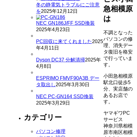
冬の静電気トラブルにご注意
急相模原
を
2025年12月12日
は
NEC GN186J/FF SSD換装
2025年4月23日
不調となった
パソコンの修
PC回収に来てくれました
2025
理、消失デー
年4月11日
タ復旧を格安
で行っていま
Dyson DC37 分解清掃
2025年
す。
4月8日
小田急相模原
ESPRIMO FMVF90A3B デー
駅北口徒歩5
タ取出し
2025年3月30日
分、実店舗の
あるお店で
NEC PC-GN164 SSD換装
す。
2025年3月29日
ヤマギワPC
カテゴリー
サービス
神奈川県相模
パソコン修理
原市南区相模