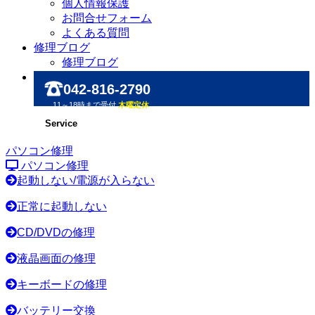
個人情報保護
お問合せフォーム
よくある質問
修理ブログ
修理ブログ
042-816-2790
11～18時まで受付
木曜定休
Service
パソコン修理
パソコン修理
起動しない/電源が入らない
正常に起動しない
CD/DVDの修理
液晶画面の修理
キーボードの修理
バッテリー交換